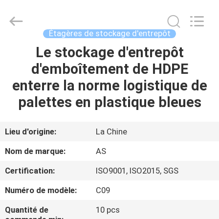
2026
Guangzhou
Ansheng
Display
Shelves
Étagères de stockage d'entrepôt
Co.,Ltd.
All
Rights
Le stockage d'entrepôt
MAISON
Reserved.
d'emboîtement de HDPE
PRODUITS
enterre la norme logistique de
palettes en plastique bleues
VIDÉOS
Lieu d'origine:
La Chine
AU
Nom de marque:
AS
SUJET
Certification:
ISO9001, ISO2015, SGS
DE
Numéro de modèle:
C09
NOUS
Quantité de
10 pcs