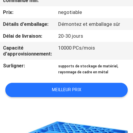
commande min:
VISITE
Prix:
negotiable
D'USINE
Détails d'emballage:
Démontez et emballage sûr
CONTRÔLE
Délai de livraison:
20-30 jours
DE
Capacité
10000 PCs/mois
QUALITÉ
d'approvisionnement:
Surligner:
,
supports de stockage de matériel
CONTACTEZ-
rayonnage de cadre en métal
NOUS
MEILLEUR PRIX
DEMANDEZ
UNE
CITATION