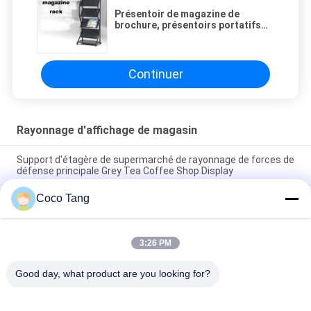
Présentoir de magazine de
brochure, présentoirs portatifs
de brochure avec la conception de
logo
Continuer
Rayonnage d'affichage de magasin
Support d'étagère de supermarché de rayonnage de forces de
défense principale Grey Tea Coffee Shop Display
Coco Tang
Les grandes statues font des emplettes les appui verticaux
visuels d'exposition de marchandises de statue du rayonnage
FRP d'affichage
3:26 PM
Assez forts présentoirs/supports affichage au détail en
métal pour l'épicerie
Good day, what product are you looking for?
Catégories populaires
Tous