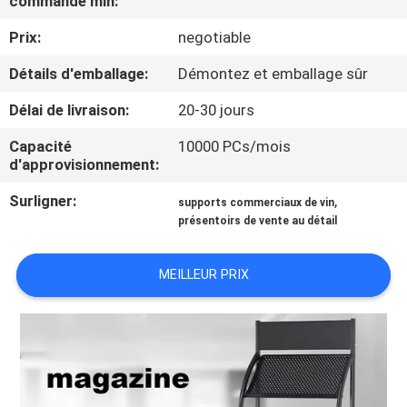
commande min:
VISITE
Prix:
negotiable
D'USINE
Détails d'emballage:
Démontez et emballage sûr
CONTRÔLE
Délai de livraison:
20-30 jours
DE
Capacité
10000 PCs/mois
QUALITÉ
d'approvisionnement:
Surligner:
,
supports commerciaux de vin
CONTACTEZ-
présentoirs de vente au détail
NOUS
MEILLEUR PRIX
DEMANDEZ
UNE
CITATION