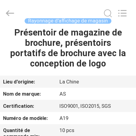
2026
Guangzhou
Ansheng
Display
Shelves
Rayonnage d'affichage de magasin
Co.,Ltd.
All
Rights
Présentoir de magazine de
MAISON
Reserved.
brochure, présentoirs
PRODUITS
portatifs de brochure avec la
conception de logo
VIDÉOS
Lieu d'origine:
La Chine
AU
Nom de marque:
AS
SUJET
Certification:
ISO9001, ISO2015, SGS
DE
Numéro de modèle:
A19
NOUS
Quantité de
10 pcs