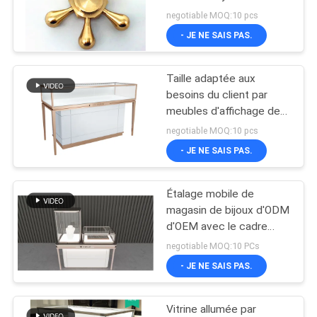
cuivre de processus de
PLAN
negotiable MOQ:10 pcs
machine de commande
- JE NE SAIS PAS.
DU
numérique par ordinateur
excellente
SITE
Taille adaptée aux
besoins du client par
PRIVACY
meubles d'affichage de
bijoux d'étalage de
POLICY
negotiable MOQ:10 pcs
magasin de bijoux d'acier
- JE NE SAIS PAS.
inoxydable en métal
Étalage mobile de
magasin de bijoux d'ODM
d'OEM avec le cadre
d'alliage d'aluminium
negotiable MOQ:10 PCs
- JE NE SAIS PAS.
Vitrine allumée par