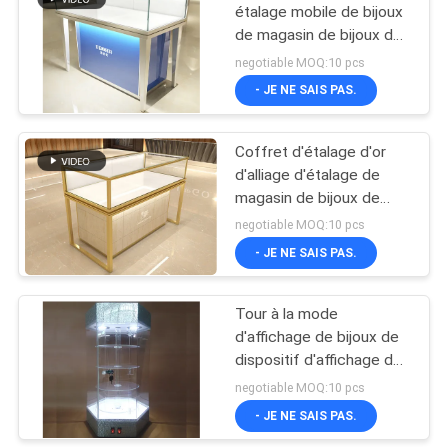
étalage mobile de bijoux
de magasin de bijoux de
cadre d'alliage
negotiable MOQ:10 pcs
d'aluminium
- JE NE SAIS PAS.
Coffret d'étalage d'or
d'alliage d'étalage de
magasin de bijoux de
lumière de 3 couleurs
negotiable MOQ:10 pcs
LED
- JE NE SAIS PAS.
Tour à la mode
d'affichage de bijoux de
dispositif d'affichage de
bijoux avec la lumière de
negotiable MOQ:10 pcs
projecteur
- JE NE SAIS PAS.