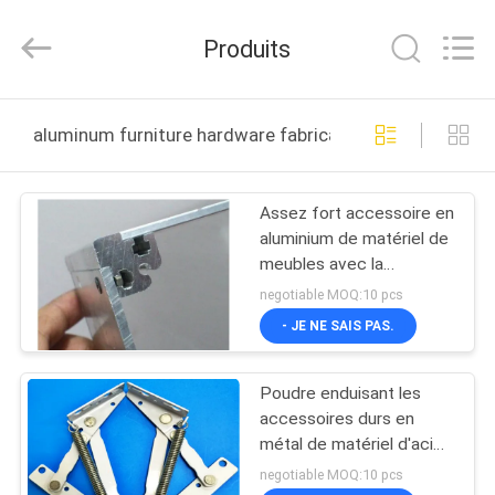
2026
Guangzhou
Ansheng
Produits
Display
Shelves
Co.,Ltd.
All
Rights
MAISON
Reserved.
aluminum furniture hardware fabrication en ligne
PRODUITS
Assez fort accessoire en
aluminium de matériel de
VIDÉOS
meubles avec la
conception de DAO
negotiable MOQ:10 pcs
AU
- JE NE SAIS PAS.
SUJET
Poudre enduisant les
DE
accessoires durs en
NOUS
métal de matériel d'acier
inoxydable du ressort
negotiable MOQ:10 pcs