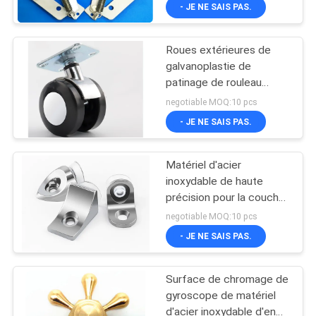
VISITE
- JE NE SAIS PAS.
D'USINE
Roues extérieures de
galvanoplastie de
CONTRÔLE
patinage de rouleau
DE
reliant des pièces de
negotiable MOQ:10 pcs
matériel
QUALITÉ
- JE NE SAIS PAS.
Matériel d'acier
CONTACTEZ-
inoxydable de haute
NOUS
précision pour la couche
de présentoir de magasin
negotiable MOQ:10 pcs
DEMANDEZ
- JE NE SAIS PAS.
UNE
Surface de chromage de
CITATION
gyroscope de matériel
d'acier inoxydable d'en