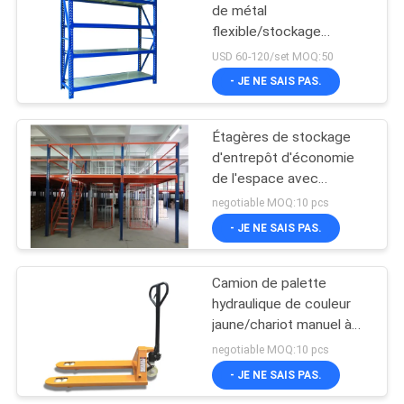
de métal
flexible/stockage
industriel étire résistant
USD 60-120/set MOQ:50
- JE NE SAIS PAS.
Étagères de stockage
d'entrepôt d'économie
de l'espace avec
fonctionnel multi
negotiable MOQ:10 pcs
d'escalier
- JE NE SAIS PAS.
Camion de palette
hydraulique de couleur
jaune/chariot manuel à
chariot élévateur pour
negotiable MOQ:10 pcs
l'entrepôt
- JE NE SAIS PAS.