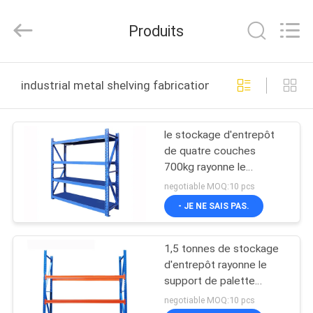
2026
Guangzhou
Ansheng
Produits
Display
Shelves
Co.,Ltd.
All
Rights
MAISON
Reserved.
industrial metal shelving fabrication en ligne
PRODUITS
le stockage d'entrepôt
de quatre couches
VIDÉOS
700kg rayonne le
rayonnage en métal de
negotiable MOQ:10 pcs
défilement ligne par ligne
AU
- JE NE SAIS PAS.
de stockage d'entrepôt
SUJET
1,5 tonnes de stockage
DE
d'entrepôt rayonne le
NOUS
support de palette
enterrant le cadre fort
negotiable MOQ:10 pcs