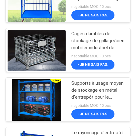
avec des étagères
PLAN
negotiable MOQ:10 pcs
- JE NE SAIS PAS.
DU
SITE
Cages durables de
stockage de grillage/bien
PRIVACY
mobilier industriel de
cage de stockage
POLICY
negotiable MOQ:10 pcs
- JE NE SAIS PAS.
Supports à usage moyen
de stockage en métal
d'entrepôt pour le
matériel
negotiable MOQ:10 pcs
2000*600*2000mm
- JE NE SAIS PAS.
Le rayonnage d'entrepôt