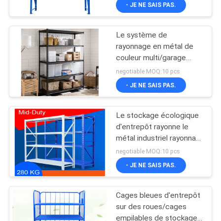
VISITE
- JE NE SAIS PAS.
D'USINE
Le système de
rayonnage en métal de
CONTRÔLE
couleur multi/garage
DE
industriels en métal
negotiable MOQ:10 pcs
enterre la longue durée
QUALITÉ
- JE NE SAIS PAS.
de vie
Le stockage écologique
CONTACTEZ-
d'entrepôt rayonne le
NOUS
métal industriel rayonnant
2000*600*2000mm
negotiable MOQ:10 pcs
DEMANDEZ
- JE NE SAIS PAS.
UNE
Cages bleues d'entrepôt
CITATION
sur des roues/cages
empilables de stockage