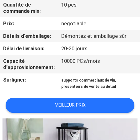
VISITE
Quantité de
10 pcs
commande min:
D'USINE
Prix:
negotiable
CONTRÔLE
Détails d'emballage:
Démontez et emballage sûr
DE
Délai de livraison:
20-30 jours
QUALITÉ
Capacité
10000 PCs/mois
d'approvisionnement:
CONTACTEZ-
Surligner:
,
supports commerciaux de vin
NOUS
présentoirs de vente au détail
DEMANDEZ
MEILLEUR PRIX
UNE
CITATION