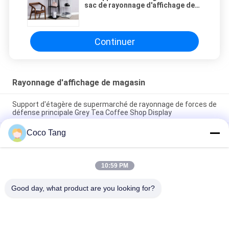
sac de rayonnage d'affichage de
magasin de fonction 4 couches a
adapté le logo aux besoins du
client
Continuer
Rayonnage d'affichage de magasin
Support d'étagère de supermarché de rayonnage de forces de
défense principale Grey Tea Coffee Shop Display
Coco Tang
Les grandes statues font des emplettes les appui verticaux
visuels d'exposition de marchandises de statue du rayonnage
FRP d'affichage
10:59 PM
Assez forts présentoirs/supports affichage au détail en
métal pour l'épicerie
Good day, what product are you looking for?
Catégories populaires
Tous