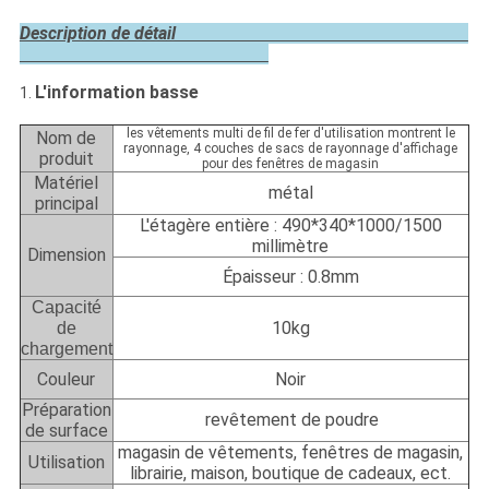
Description de détail
L'information basse
1.
les vêtements multi de fil de fer d'utilisation montrent le
Nom de
rayonnage, 4 couches de sacs de rayonnage d'affichage
produit
pour des fenêtres de magasin
Matériel
métal
principal
L'étagère entière : 490*340*1000/1500
millimètre
Dimension
Épaisseur : 0.8mm
Capacité
10kg
de
chargement
Couleur
Noir
Préparation
revêtement de poudre
de surface
magasin de vêtements, fenêtres de magasin,
Utilisation
librairie, maison, boutique de cadeaux, ect.