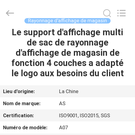
2026
Guangzhou
Ansheng
Display
Shelves
Rayonnage d'affichage de magasin
Co.,Ltd.
All
Rights
Le support d'affichage multi
MAISON
Reserved.
de sac de rayonnage
PRODUITS
d'affichage de magasin de
fonction 4 couches a adapté
VIDÉOS
le logo aux besoins du client
AU
Lieu d'origine:
La Chine
SUJET
Nom de marque:
AS
DE
Certification:
ISO9001, ISO2015, SGS
NOUS
Numéro de modèle:
A07