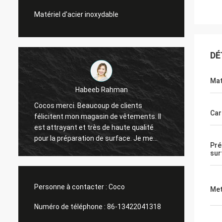
Matériel d'acier inoxydable
DÉ
Mat
Galletti de Marco
Vous toujours fait un bon travail pour moi !
Merci 
Car
Les présentoirs de fenêtre de magasin de
d'équi
Noël sont arrivés. Après installation, nous
mainte
t'enverrons des images. Beaucoup de
salle 
Pré
mercis.
de spo
sur
tard.
Personne à contacter :
Coco
Met
Numéro de téléphone :
86-13422041318