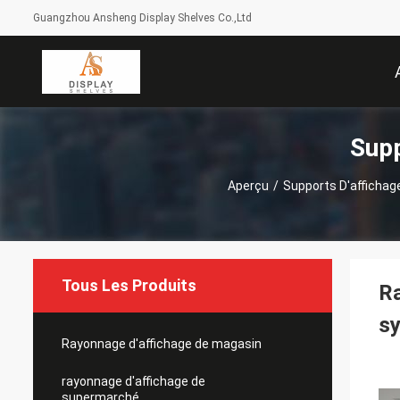
Guangzhou Ansheng Display Shelves Co.,Ltd
Supp
Aperçu
/
Supports D'affichag
Tous Les Produits
Ra
sy
Rayonnage d'affichage de magasin
rayonnage d'affichage de
supermarché