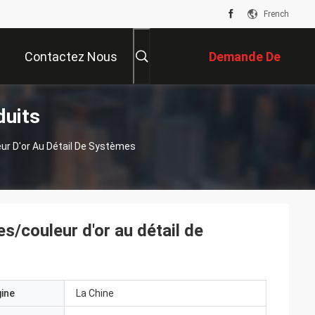
French
Contactez Nous
Demande De
duits
Soumission
r D'or Au Détail De Systèmes
/couleur d'or au détail de
gine
La Chine