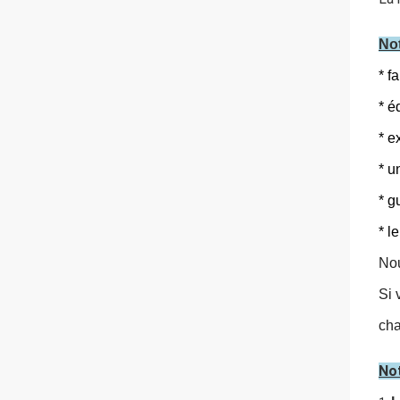
Not
* f
* é
* e
* u
* g
* l
Nou
Si 
cha