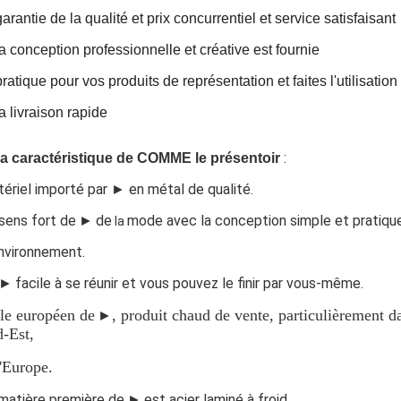
garantie de la qualité et prix concurrentiel et service satisfaisant
la conception professionnelle et créative est fournie
pratique pour vos produits de représentation et faites l'utilisatio
la livraison rapide
:
a caractéristique de COMME le présentoir
ériel importé par ► en métal de qualité.
sens fort de
►
de
mode avec la conception simple et pratique
la
nvironnement.
 ►
facile à se réunir et vous pouvez le finir par vous-même.
le européen de
, produit chaud de vente, particulièrement 
►
-Est,
'Europe.
matière première de
►
est acier laminé à froid.