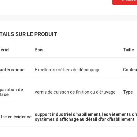
TAILS SUR LE PRODUIT
ériel
Bois
Taille
Fernando
Habeeb Ra
pour votre support. Mon entrepôt
Cocos merci. Beaucoup d
actéristique
Excellents métiers de découpage
Couleu
pement de sport semble ordonné
félicitent mon magasin 
nant. Et je surface pour faire une
est attrayant et très de
d'exposition pour des marchandises
pour la préparation de s
paration de
rt. Aidez-moi à le concevoir plus
sens satisfaisant
vernis de cuisson de finition ou d'étuvage
Type
face
support industriel d'habillement
,
les vêtements d'
tre en évidence
systèmes d'affichage au détail d'or d'habillement