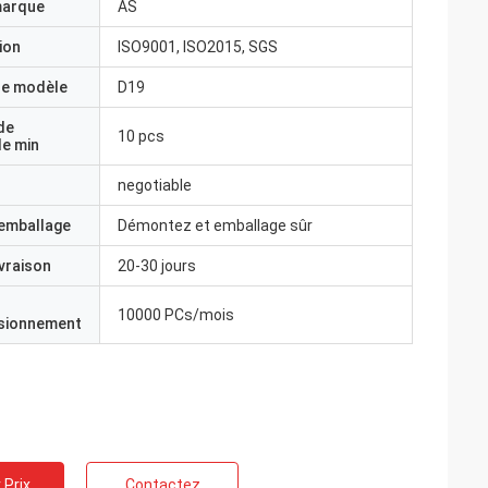
marque
AS
ion
ISO9001, ISO2015, SGS
e modèle
D19
de
10 pcs
e min
negotiable
'emballage
Démontez et emballage sûr
ivraison
20-30 jours
10000 PCs/mois
isionnement
 Prix
Contactez