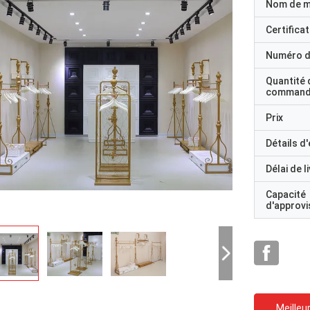
Nom de 
Certificat
Numéro d
Quantité 
command
Prix
Détails d
Délai de l
Capacité
d'approv
Meilleur