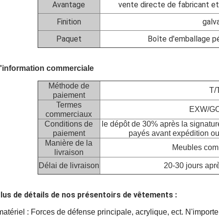
Avantage
vente directe de fabricant et
Finition
galv
Paquet
Boîte d'emballage p
'information commerciale
Méthode de
T/
paiement
Termes
EXW/G
commerciaux
Conditions de
le dépôt de 30% après la signature 
paiement
payés avant expédition ou
Manière de la
Meubles comm
livraison
Délai de livraison
20-30 jours apr
lus de détails de nos présentoirs de vêtements :
matériel : Forces de défense principale, acrylique, ect. N'importe