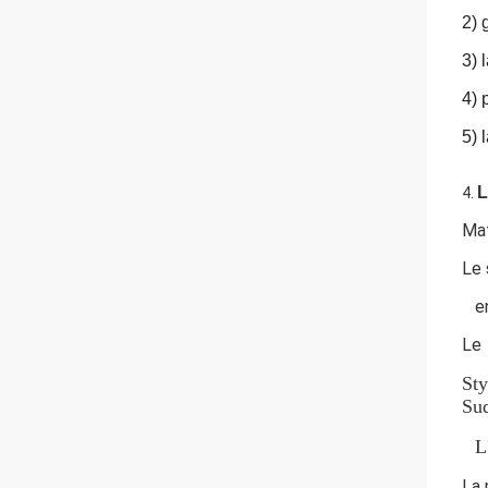
2) 
3) 
4) 
5) 
L
4.
Mat
Le 
e
Le
Sty
Sud
L
La 