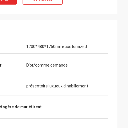
1200*480*1750mm/customized
hman
e clients
r
D'or/comme demande
de vêtements. Il
 haute qualité
urface. Je me
présentoirs luxueux d'habillement
étagère de mur étirent
,