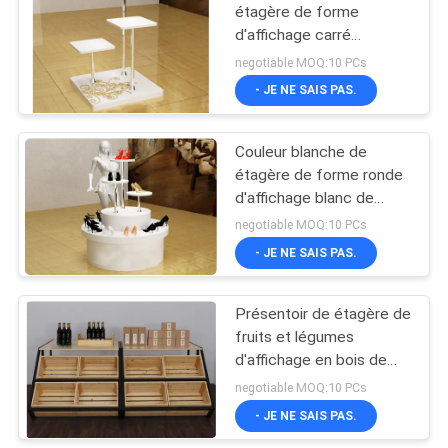
étagère de forme
d'affichage carré
14
moderne de magasin
negotiable MOQ:10 PCs
pour des sacs de
Présentoirs de
- JE NE SAIS PAS.
chaussures
pharmacie
Couleur blanche de
étagère de forme ronde
d'affichage blanc de
magasin pour des sacs
negotiable MOQ:10 PCs
de chaussures
- JE NE SAIS PAS.
39
présentoirs
Présentoir de étagère de
fruits et légumes
cosmétiques
d'affichage en bois de
magasin d'ODM d'OEM
negotiable MOQ:10 PCs
- JE NE SAIS PAS.