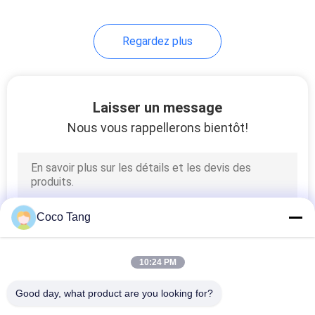
14
Regardez plus
chaussure affichage
étagères
Laisser un message
Nous vous rappellerons bientôt!
17
Rayonnage de
Coco Tang
magasin de
nourriture
10:24 PM
Good day, what product are you looking for?