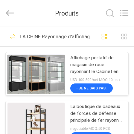
2026
Guangzhou
Ansheng
Produits
Display
Shelves
Co.,Ltd.
All
Rights
MAISON
41
Reserved.
LA CHINE Rayonnage d'affichage de magasin
Rayonnage
PRODUITS
d'affichage de
Affichage portatif de
magasin de roue
magasin
VIDÉOS
rayonnant le Cabinet en
verre verrouillable pour le
USD 100-500/set MOQ:10 jeux
centre commercial
AU
- JE NE SAIS PAS.
39
SUJET
rayonnage
La boutique de cadeaux
DE
de forces de défense
NOUS
d'affichage de
principale de fer rayonne
le support d'affichage à
negotiable MOQ:50 PCS
supermarché