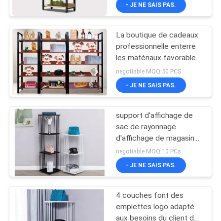
la maison saupoudrent la
VISITE
- JE NE SAIS PAS.
surface de revêtement
D'USINE
La boutique de cadeaux
32
professionnelle enterre
CONTRÔLE
les matériaux favorables
Étagères de
DE
à l'environnement à la
negotiable MOQ:50 PCS
stockage d'entrepôt
maison de support
QUALITÉ
- JE NE SAIS PAS.
d'affichage
support d'affichage de
CONTACTEZ-
sac de rayonnage
NOUS
d'affichage de magasin
51
d'épaisseur de 0.8mm 4
negotiable MOQ:10 PCs
couches
Étalage de magasin
DEMANDEZ
- JE NE SAIS PAS.
UNE
de bijoux
4 couches font des
CITATION
emplettes logo adapté
aux besoins du client de