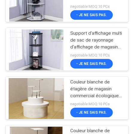
support d'affichage de
PLAN
negotiable MOQ:10 PCs
sac de rayonnage
- JE NE SAIS PAS.
DU
d'affichage
10
SITE
Support d'affichage
Support d'affichage multi
de sac de rayonnage
de sports
PRIVACY
d'affichage de magasin
de fonction 4 couches
POLICY
negotiable MOQ:10 PCs
de logo adapté aux
- JE NE SAIS PAS.
besoins du client
Couleur blanche de
22
étagère de magasin
Supports d'affichage
commercial écologique
pour le centre
negotiable MOQ:10 PCs
d'habillement
commercial
- JE NE SAIS PAS.
Couleur blanche de