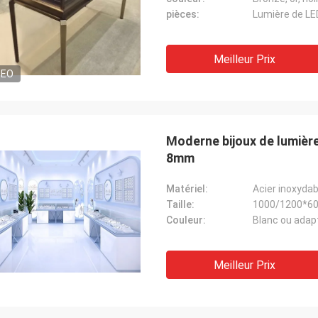
pièces:
Lumière de LED
Meilleur Prix
DEO
Moderne bijoux de lumière 
8mm
Matériel:
Acier inoxydab
Taille:
1000/1200*6
Couleur:
Blanc ou adapt
Meilleur Prix