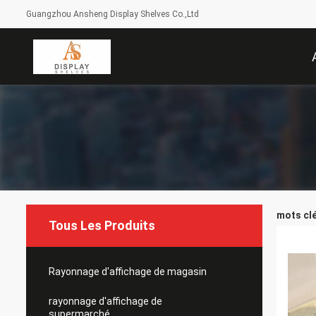
Guangzhou Ansheng Display Shelves Co.,Ltd
mots clé
Tous Les Produits
Rayonnage d'affichage de magasin
rayonnage d'affichage de
supermarché