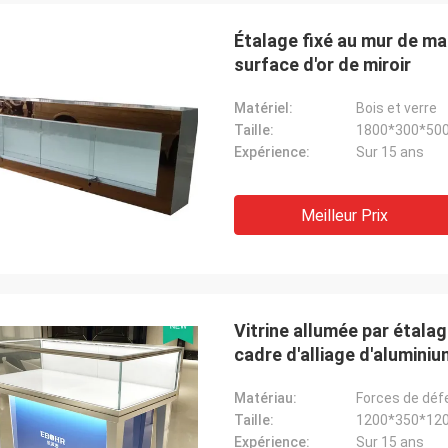
Étalage fixé au mur de mag
surface d'or de miroir
Matériel:
Bois et verre
Taille:
1800*300*500
Expérience:
Sur 15 ans
Fernando
i !
Merci pour votre support. Mon entrepôt
Coco
Meilleur Prix
 de
d'équipement de sport semble ordonné
félic
us
maintenant. Et je surface pour faire une
est a
salle d'exposition pour des marchandises
pour 
de sport. Aidez-moi à le concevoir plus
sens
tard.
Vitrine allumée par étala
cadre d'alliage d'aluminiu
Matériau:
Forces de défe
Taille:
1200*350*120
Expérience:
Sur 15 ans