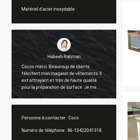
Matériel d'acier inoxydable
Rahman
Galletti de Marco
p de clients
Vous toujours fait un bon travail pour mo
n de vêtements. Il
Les présentoirs de fenêtre de magasin
de haute qualité
Noël sont arrivés. Après installation, no
e surface. Je me
t'enverrons des images. Beaucoup de
mercis.
Personne à contacter :
Coco
Numéro de téléphone :
86-13422041318