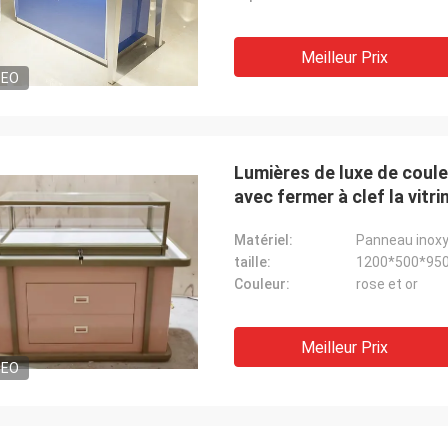
Meilleur Prix
DEO
Lumières de luxe de couleu
avec fermer à clef la vitri
Matériel:
Panneau inoxy
taille:
1200*500*95
Couleur:
rose et or
Meilleur Prix
DEO