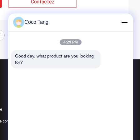
Contactez
Coco Tang
5
4:29 PM
Good day, what product are you looking 
for?
Produits
Rayonnage d'affichage de magasin
rayonnage d'affichage de supermarché
te
Étagères de stockage d'entrepôt
Politique de confidentialité
Toutes les catégories