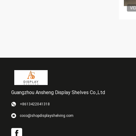
VI
Guangzhou Ansheng Display Shelves Co.,Ltd
+8613422041318
coco@shopdisplayshelving.com