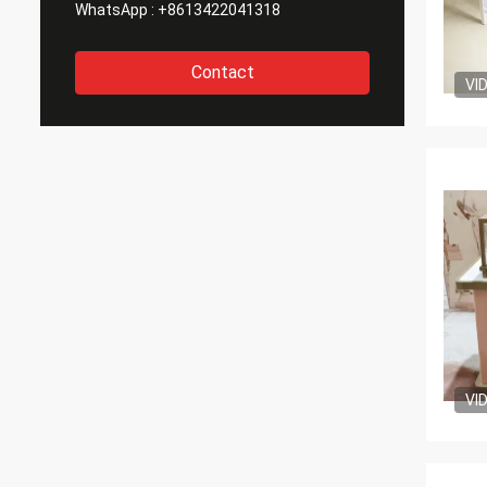
WhatsApp :
+8613422041318
Contact
VI
VI