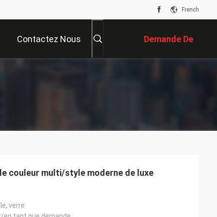
French
Contactez Nous
Demande De
Soumission
 de couleur multi/style moderne de luxe
le, verre
oir/en tant que demande