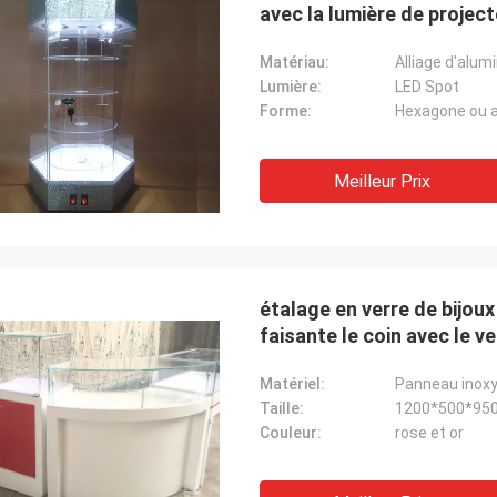
avec la lumière de projec
Matériau:
Alliage d'alum
Lumière:
LED Spot
Forme:
Hexagone ou a
Meilleur Prix
étalage en verre de bijou
faisante le coin avec le ve
Matériel:
Panneau inoxy
Taille:
1200*500*95
Couleur:
rose et or