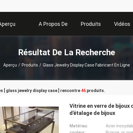
Aperçu
A Propos De
Produits
Vidéos
Nous
Résultat De La Recherche
Aperçu
/
Produits
/
Glass Jewelry Display Case Fabricant En Ligne
s [ glass jewelry display case ] rencontre
46
produits.
Vitrine en verre de bijoux
d'étalage de bijoux
Matériau:
Acier inoxydab
couleur:
Bronze, or, n