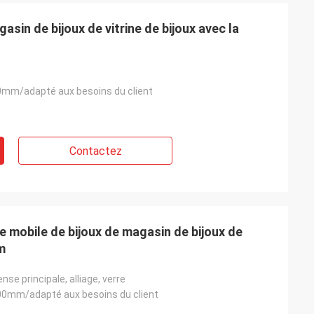
asin de bijoux de vitrine de bijoux avec la
mm/adapté aux besoins du client
Habeeb Rahman
s merci. Beaucoup de clients
Contactez
itent mon magasin de vêtements. Il
ttrayant et très de haute qualité
la préparation de surface. Je me
 satisfaisant
ge mobile de bijoux de magasin de bijoux de
m
nse principale, alliage, verre
0mm/adapté aux besoins du client