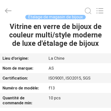
2026
Guangzhou
Ansheng
Display
Shelves
Étalage de magasin de bijoux
Co.,Ltd.
All
Rights
Vitrine en verre de bijoux de
MAISON
Reserved.
couleur multi/style moderne
PRODUITS
de luxe d'étalage de bijoux
VIDÉOS
Lieu d'origine:
La Chine
Nom de marque:
AS
AU
Certification:
ISO9001, ISO2015, SGS
SUJET
Numéro de modèle:
f13
DE
NOUS
Quantité de
10 pcs
commande min: