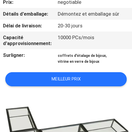
Prix:
negotiable
VISITE
D'USINE
Détails d'emballage:
Démontez et emballage sûr
Délai de livraison:
20-30 jours
CONTRÔLE
Capacité
10000 PCs/mois
DE
d'approvisionnement:
QUALITÉ
Surligner:
,
coffrets d'étalage de bijoux
vitrine en verre de bijoux
CONTACTEZ-
MEILLEUR PRIX
NOUS
DEMANDEZ
UNE
CITATION