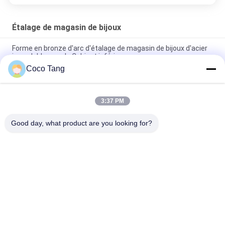
Étalage de magasin de bijoux
Forme en bronze d'arc d'étalage de magasin de bijoux d'acier
inoxydable avec le Cabinet inférieur
Coco Tang
Affichage en bronze de magasin d'étalage de magasin de
bijoux SS304 pour le verre de montre
3:37 PM
Étalage titanique de magasin de bijoux de noir d'ODM avec la
serrure électrique en verre ultra blanche
Good day, what product are you looking for?
Catégories populaires
Tous
Rayonnage 
Rayonnage 
D'affichage De 
D'affichage De 
Magasin
Supermarché
Étagères De 
Étalage De Magasin 
Stockage D'entrepôt
De Bijoux