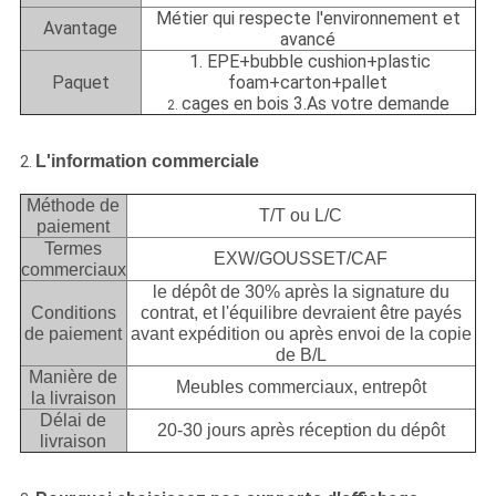
Métier qui respecte l'environnement et
Avantage
avancé
1. EPE+bubble cushion+plastic
Paquet
foam+carton+pallet
cages en bois 3.As votre demande
2.
L'information commerciale
2.
Méthode de
T/T ou L/C
paiement
Termes
EXW/GOUSSET/CAF
commerciaux
le dépôt de 30% après la signature du
Conditions
contrat, et l'équilibre devraient être payés
de paiement
avant expédition ou après envoi de la copie
de B/L
Manière de
Meubles commerciaux, entrepôt
la livraison
Délai de
20-30 jours après réception du dépôt
livraison