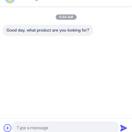
Supports d'affichage colorés d'habillement de sous-
vêtements avec le Cabinet 1200*400*2000mm
5:44 AM
Supports d'affichage au détail en bois d'habillement de 5
couches pour l'OEM/ODM de pantalons disponibles
Good day, what product are you looking for?
Catégories populaires
Tous
Rayonnage 
Rayonnage 
D'affichage De 
D'affichage De 
Magasin
Supermarché
Étagères De 
Étalage De Magasin 
Stockage D'entrepôt
De Bijoux
Support D'affichage 
Supports 
De Sports
D'affichage 
D'habillement
Présentoirs De 
Présentoirs 
Pharmacie
Cosmétiques
Demandez un devis