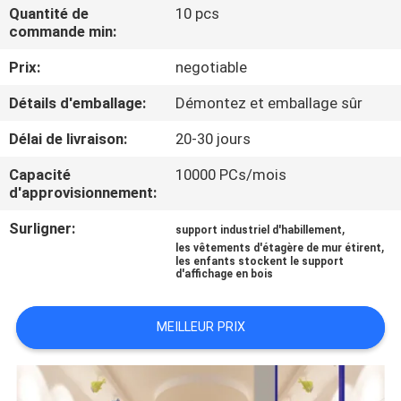
VISITE
Quantité de
10 pcs
commande min:
D'USINE
Prix:
negotiable
CONTRÔLE
Détails d'emballage:
Démontez et emballage sûr
DE
Délai de livraison:
20-30 jours
QUALITÉ
Capacité
10000 PCs/mois
d'approvisionnement:
CONTACTEZ-
Surligner:
,
support industriel d'habillement
NOUS
,
les vêtements d'étagère de mur étirent
les enfants stockent le support
d'affichage en bois
DEMANDEZ
MEILLEUR PRIX
UNE
CITATION