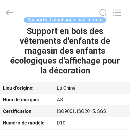
2026
Guangzhou
Ansheng
Display
Shelves
Supports d'affichage d'habillement
Co.,Ltd.
All
Rights
Support en bois des
MAISON
Reserved.
vêtements d'enfants de
PRODUITS
magasin des enfants
écologiques d'affichage pour
VIDÉOS
la décoration
AU
Lieu d'origine:
La Chine
SUJET
Nom de marque:
AS
DE
Certification:
ISO9001, ISO2015, SGS
NOUS
Numéro de modèle:
D10