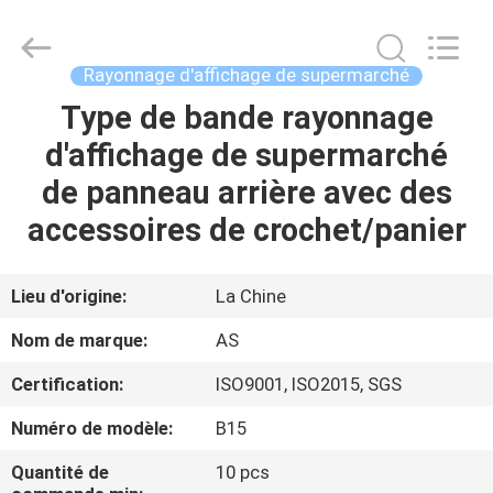
2026
Guangzhou
Ansheng
Display
Shelves
Rayonnage d'affichage de supermarché
Co.,Ltd.
All
Rights
Type de bande rayonnage
MAISON
Reserved.
d'affichage de supermarché
PRODUITS
de panneau arrière avec des
accessoires de crochet/panier
VIDÉOS
Lieu d'origine:
La Chine
AU
Nom de marque:
AS
SUJET
Certification:
ISO9001, ISO2015, SGS
DE
Numéro de modèle:
B15
NOUS
Quantité de
10 pcs