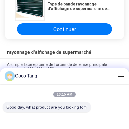
Type de bande rayonnage
d'affichage de supermarché de
panneau arrière avec des
accessoires de crochet/panier
Continuer
rayonnage d'affichage de supermarché
À simple face épicerie de forces de défense principale
présentoir 900*660*1350mm environnementaux
Coco Tang
les présentoirs d'épicerie de 900*350*2350mm doublent à
simple face
10:15 AM
Supports réglables d'épicerie de rayonnage d'affichage de
supermarché de gondole
Good day, what product are you looking for?
Catégories populaires
Tous