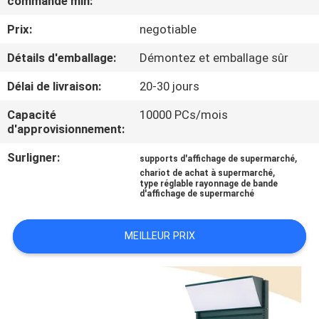
commande min:
VISITE
Prix:
negotiable
D'USINE
Détails d'emballage:
Démontez et emballage sûr
CONTRÔLE
Délai de livraison:
20-30 jours
DE
Capacité
10000 PCs/mois
QUALITÉ
d'approvisionnement:
Surligner:
,
supports d'affichage de supermarché
CONTACTEZ-
,
chariot de achat à supermarché
type réglable rayonnage de bande
NOUS
d'affichage de supermarché
MEILLEUR PRIX
DEMANDEZ
UNE
CITATION