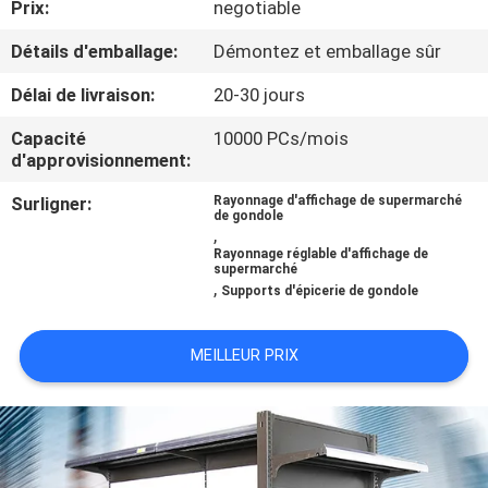
Prix:
negotiable
VISITE
D'USINE
Détails d'emballage:
Démontez et emballage sûr
Délai de livraison:
20-30 jours
CONTRÔLE
Capacité
10000 PCs/mois
DE
d'approvisionnement:
QUALITÉ
Surligner:
Rayonnage d'affichage de supermarché
de gondole
,
Rayonnage réglable d'affichage de
CONTACTEZ-
supermarché
,
Supports d'épicerie de gondole
NOUS
MEILLEUR PRIX
DEMANDEZ
UNE
CITATION