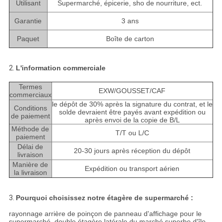
Utilisant
Supermarché, épicerie, sho de nourriture, ect.
Garantie
3 ans
Paquet
Boîte de carton
2.
L'information commerciale
Termes
EXW/GOUSSET/CAF
commerciaux
le dépôt de 30% après la signature du contrat, et le
Conditions
solde devraient être payés avant expédition ou
de paiement
après envoi de la copie de B/L
Méthode de
T/T ou L/C
paiement
Délai de
20-30 jours après réception du dépôt
livraison
Manière de
Expédition ou transport aérien
la livraison
3.
Pourquoi choisissez notre étagère de supermarché :
rayonnage arrière de poinçon de panneau d'affichage pour le
supermarché, double étagère latérale du marché superbe d'île