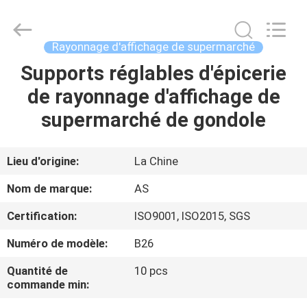
2026
Guangzhou
Ansheng
Display
Shelves
Rayonnage d'affichage de supermarché
Co.,Ltd.
All
Rights
Supports réglables d'épicerie
MAISON
Reserved.
de rayonnage d'affichage de
PRODUITS
supermarché de gondole
VIDÉOS
Lieu d'origine:
La Chine
Nom de marque:
AS
AU
Certification:
ISO9001, ISO2015, SGS
SUJET
Numéro de modèle:
B26
DE
NOUS
Quantité de
10 pcs
commande min: