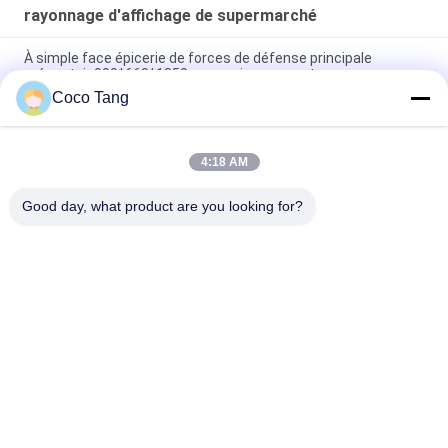
rayonnage d'affichage de supermarché
À simple face épicerie de forces de défense principale
présentoir 900*660*1350mm environnementaux
Coco Tang
les présentoirs d'épicerie de 900*350*2350mm doublent à
simple face
4:18 AM
Couleur résistante de mélange de rayonnage d'affichage de
supermarché d'OEM pour le magasin
Good day, what product are you looking for?
Catégories populaires
Tous
Rayonnage 
Rayonnage 
D'affichage De 
D'affichage De 
Magasin
Supermarché
Étagères De 
Étalage De Magasin 
Stockage D'entrepôt
De Bijoux
Support D'affichage 
Supports 
De Sports
D'affichage 