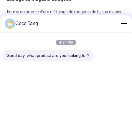
Forme en bronze d'arc d'étalage de magasin de bijoux d'acier
inoxydable avec le Cabinet inférieur
Coco Tang
Affichage en bronze de magasin d'étalage de magasin de
bijoux SS304 pour le verre de montre
4:34 PM
Étalage titanique de magasin de bijoux de noir d'ODM avec la
serrure électrique en verre ultra blanche
Good day, what product are you looking for?
Catégories populaires
Tous
Rayonnage 
Rayonnage 
D'affichage De 
D'affichage De 
Magasin
Supermarché
Étagères De 
Étalage De Magasin 
Stockage D'entrepôt
De Bijoux
Support D'affichage 
Supports 
De Sports
D'affichage 
D'habillement