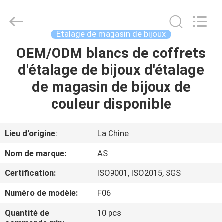
2026
Guangzhou
Ansheng
Display
Shelves
Étalage de magasin de bijoux
Co.,Ltd.
All
Rights
OEM/ODM blancs de coffrets
MAISON
Reserved.
d'étalage de bijoux d'étalage
PRODUITS
de magasin de bijoux de
couleur disponible
VIDÉOS
Lieu d'origine:
La Chine
AU
Nom de marque:
AS
SUJET
Certification:
ISO9001, ISO2015, SGS
DE
Numéro de modèle:
F06
NOUS
Quantité de
10 pcs