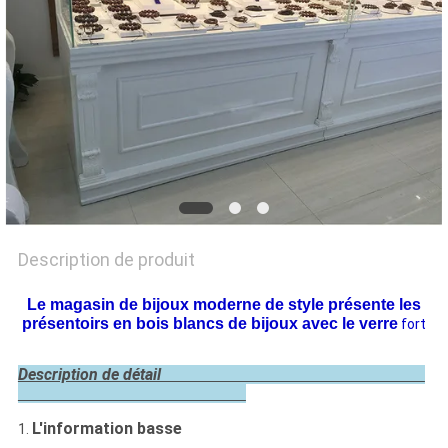
PLAN
DU
SITE
PRIVACY
POLICY
Description de produit
Le magasin de bijoux moderne de style présente les
présentoirs en bois blancs de bijoux avec le verre
fort
Description de détail
L'information basse
1.