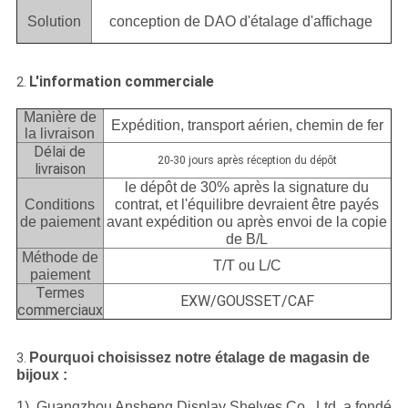
Solution
conception de DAO d'étalage d'affichage
L'information commerciale
2.
Manière de
Expédition, transport aérien, chemin de fer
la livraison
Délai de
20-30 jours après réception du dépôt
livraison
le dépôt de 30% après la signature du
Conditions
contrat, et l'équilibre devraient être payés
de paiement
avant expédition ou après envoi de la copie
de B/L
Méthode de
T/T ou L/C
paiement
Termes
EXW/GOUSSET/CAF
commerciaux
Pourquoi choisissez notre étalage de magasin de
3.
bijoux :
1). Guangzhou Ansheng Display Shelves Co., Ltd. a fondé