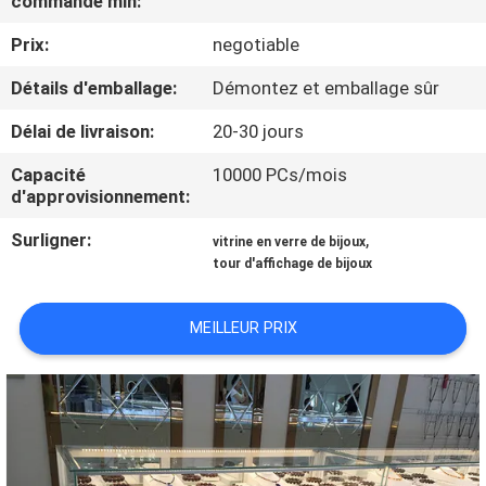
commande min:
VISITE
Prix:
negotiable
D'USINE
Détails d'emballage:
Démontez et emballage sûr
CONTRÔLE
Délai de livraison:
20-30 jours
DE
Capacité
10000 PCs/mois
QUALITÉ
d'approvisionnement:
Surligner:
,
vitrine en verre de bijoux
CONTACTEZ-
tour d'affichage de bijoux
NOUS
MEILLEUR PRIX
DEMANDEZ
UNE
CITATION