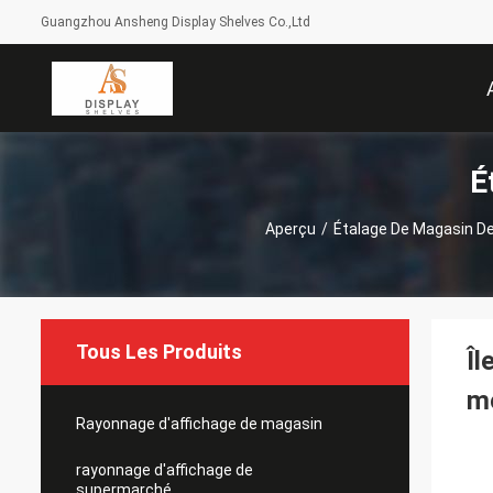
Guangzhou Ansheng Display Shelves Co.,Ltd
É
Aperçu
/
Étalage De Magasin De
Tous Les Produits
Îl
mo
Rayonnage d'affichage de magasin
rayonnage d'affichage de
supermarché