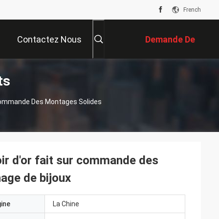
French
Contactez Nous
Demande De
ts
Soumission
r Commande Des Montages Solides
ir d'or fait sur commande des
hage de bijoux
gine
La Chine