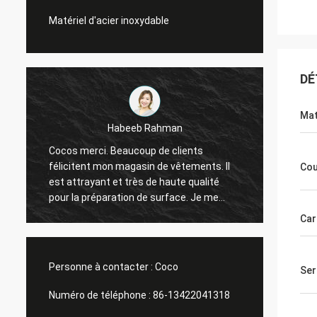
Matériel d'acier inoxydable
DÉ
Mat
Galletti de Marco
Vous toujours fait un bon travail pour moi !
ts. Il
Les présentoirs de fenêtre de magasin de
Cou
lité
Noël sont arrivés. Après installation, nous
e me
t'enverrons des images. Beaucoup de
mercis.
Car
Personne à contacter :
Coco
Ser
Numéro de téléphone :
86-13422041318