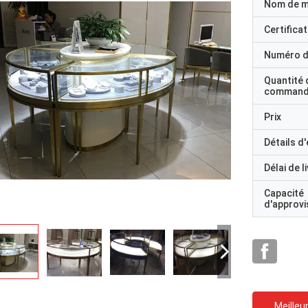
Nom de 
Certificat
Numéro d
Quantité 
command
Prix
Détails d
Délai de l
Capacité
d'approv
Meilleur