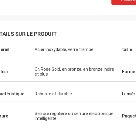
TAILS SUR LE PRODUIT
ériel
Acier inoxydable, verre trempé
taille
Fernando
Hab
Merci pour votre support. Mon entrepôt
Cocos merci. Bea
Or, Rose Gold, en bronze, en bronze, noirs
d'équipement de sport semble ordonné
félicitent mon m
leur
Forme
et plus
maintenant. Et je surface pour faire une
est attrayant et 
salle d'exposition pour des marchandises
pour la préparati
de sport. Aidez-moi à le concevoir plus
sens satisfaisan
actéristique
Robuste et durable
Lumièr
tard.
Serrure régulière ou serrure électronique
rure
Paque
intelligente