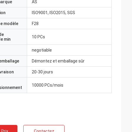
marque
AS
ion
ISO9001, ISO2015, SGS
e modèle
F28
de
10 PCs
e min
negotiable
'emballage
Démontez et emballage sûr
ivraison
20-30 jours
10000 PCs/mois
isionnement
 Prix
Contactez