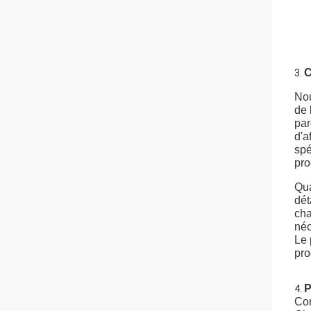
C
3.
Nou
de 
par
d'a
spé
pro
Qua
dét
cha
néc
Le 
pro
P
4.
Con