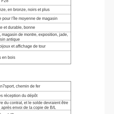
F28
ze, en bronze, noirs et plus
e pour l'île moyenne de magasin
te et durable, bonne
, magasin de montre, exposition,
jade,
in antique
bijoux et affichage de tour
s en bois
an7sport, chemin de fer
ès réception du dépôt
 du contrat, et le solde devraient être
 après envoi de la copie de B/L