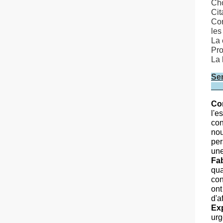
Cho
Cit
Con
les
La 
Pro
La 
Ser
Co
l'e
con
nou
per
une
Fa
qua
con
ont
d'a
Exp
urg