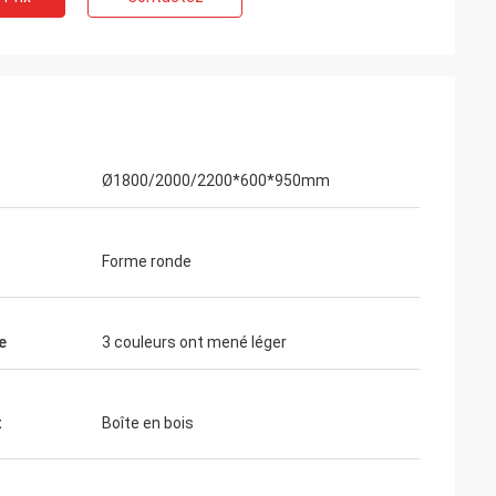
Ø1800/2000/2200*600*950mm
eeb Rahman
ucoup de clients
agasin de vêtements. Il
Forme ronde
très de haute qualité
on de surface. Je me
t
e
3 couleurs ont mené léger
t
Boîte en bois