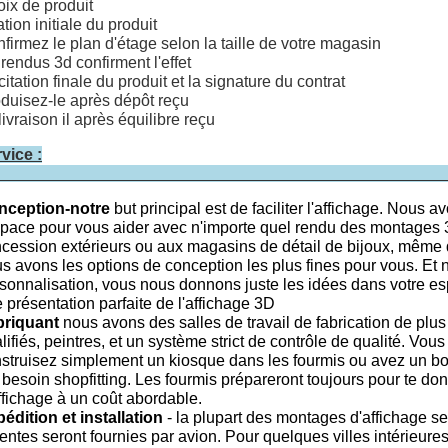
ix de produit
ation initiale du produit
firmez le plan d'étage selon la taille de votre magasin
 rendus 3d confirment l'effet
citation finale du produit et la signature du contrat
duisez-le après dépôt reçu
livraison il après équilibre reçu
vice :
nception-notre
but principal est de faciliter l'affichage. Nous
space pour vous aider avec n'importe quel rendu des montages 3
cession extérieurs ou aux magasins de détail de bijoux, même
s avons les options de conception les plus fines pour vous. 
sonnalisation, vous nous donnons juste les idées dans votre esp
 présentation parfaite de l'affichage 3D
briquant
nous avons des salles de travail de fabrication de plu
lifiés, peintres, et un système strict de contrôle de qualité. Vo
struisez simplement un kiosque dans les fourmis ou avez un b
 besoin shopfitting. Les fourmis prépareront toujours pour te d
ffichage à un coût abordable.
édition et installation
- la plupart des montages d'affichage 
entes seront fournies par avion. Pour quelques villes intérieure