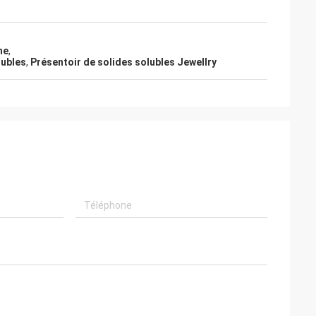
ne
,
lubles
,
Présentoir de solides solubles Jewellry