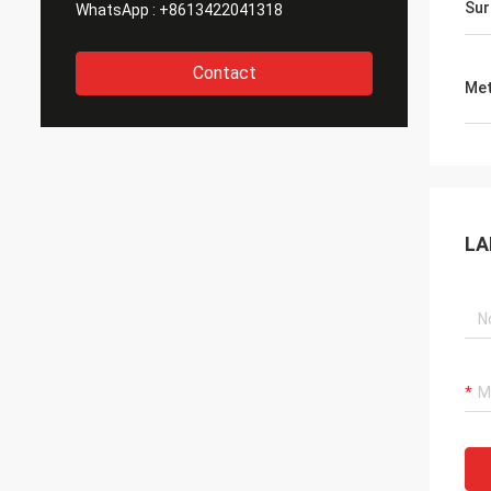
Sur
WhatsApp :
+8613422041318
Contact
Met
LA