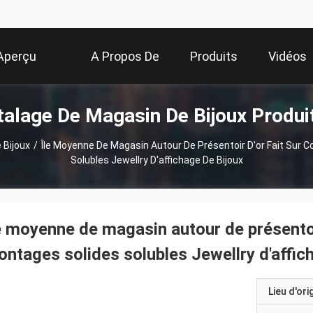
Aperçu
A Propos De
Produits
Vidéos
talage De Magasin De Bijoux Produi
Nous
 Bijoux
/
Île Moyenne De Magasin Autour De Présentoir D'or Fait Su
Solubles Jewellry D'affichage De Bijoux
e moyenne de magasin autour de présento
ntages solides solubles Jewellry d'affic
Lieu d'ori