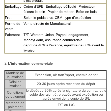
s'est produit
Emballage
Coton d'EPE--Emballage pélliculé--Protecteur
faisant le coin--Papier de métier--Boîte en bois
Fret
Selon le poids brut, CBM, type d'expédition
Forme de
Vente directe de Manufactural
vente
Paiement
T/T, Western Union, Paypal, engagement,
MoneyGram, assurance commerciale
dépôt de 40% à l'avance, équilibre de 60% avant la
livraison
2.
L'information commerciale
Manière de
Expédition, air tran7sport, chemin de fer
la livraison
Délai de
20-30 jours après réception du dépôt
livraison
le dépôt de 30% après la signature du contrat, et le
Conditions
solde devraient être payés avant expédition ou
de paiement
après envoi de la copie de B/L
Méthode de
T/T ou L/C
paiement