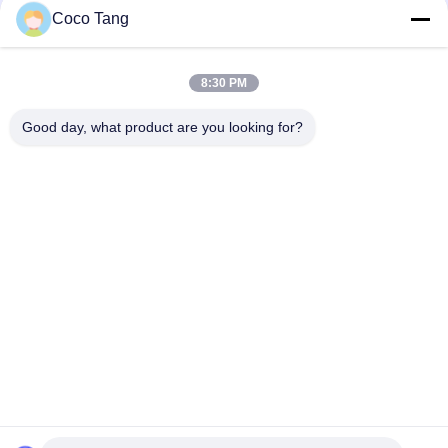
Coco Tang
Affichage en bronze de magasin d'étalage de magasin de
bijoux SS304 pour le verre de montre
8:30 PM
Étalage titanique de magasin de bijoux de noir d'ODM avec la
serrure électrique en verre ultra blanche
Good day, what product are you looking for?
Catégories populaires
Tous
Rayonnage 
Rayonnage 
D'affichage De 
D'affichage De 
Magasin
Supermarché
Étagères De 
Étalage De Magasin 
Stockage D'entrepôt
De Bijoux
Support D'affichage 
Supports 
De Sports
D'affichage 
D'habillement
Présentoirs De 
Présentoirs 
Pharmacie
Cosmétiques