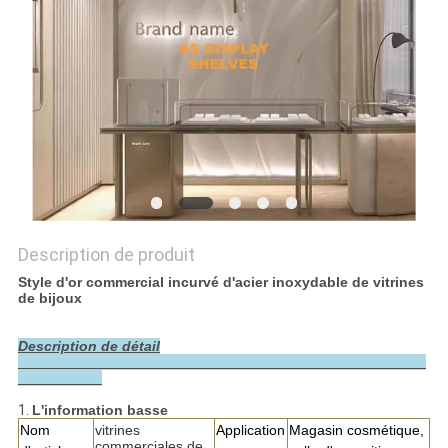
PLAN
DU
SITE
PRIVACY
POLICY
Description de produit
Style d'or commercial incurvé d'acier inoxydable de vitrines
de bijoux
Description de détail
1.
L'information basse
Nom
vitrines
Application
Magasin cosmétique,
commerciales de