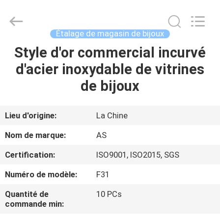
2026
Guangzhou
Ansheng
Display
Shelves
Étalage de magasin de bijoux
Co.,Ltd.
All
Rights
Style d'or commercial incurvé
MAISON
Reserved.
d'acier inoxydable de vitrines
PRODUITS
de bijoux
VIDÉOS
Lieu d'origine:
La Chine
Nom de marque:
AS
AU
Certification:
ISO9001, ISO2015, SGS
SUJET
Numéro de modèle:
F31
DE
NOUS
Quantité de
10 PCs
commande min: