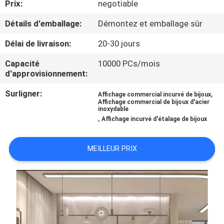
Prix:
negotiable
VISITE
D'USINE
Détails d'emballage:
Démontez et emballage sûr
Délai de livraison:
20-30 jours
CONTRÔLE
Capacité
10000 PCs/mois
DE
d'approvisionnement:
QUALITÉ
Surligner:
,
Affichage commercial incurvé de bijoux
Affichage commercial de bijoux d'acier
inoxydable
,
CONTACTEZ-
Affichage incurvé d'étalage de bijoux
NOUS
MEILLEUR PRIX
DEMANDEZ
UNE
CITATION