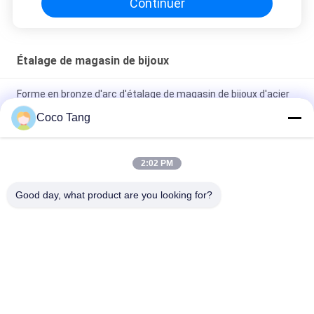
Continuer
Étalage de magasin de bijoux
Forme en bronze d'arc d'étalage de magasin de bijoux d'acier
inoxydable avec le Cabinet inférieur
Coco Tang
Affichage en bronze de magasin d'étalage de magasin de
bijoux SS304 pour le verre de montre
2:02 PM
Étalage titanique de magasin de bijoux de noir d'ODM avec la
Good day, what product are you looking for?
serrure électrique en verre ultra blanche
Catégories populaires
Tous
Rayonnage 
Rayonnage 
D'affichage De 
D'affichage De 