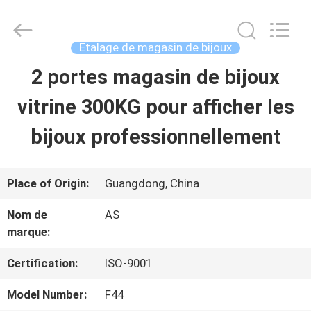
2026
Guangzhou
Ansheng
Display
Étalage de magasin de bijoux
Shelves
Co.,Ltd.
2 portes magasin de bijoux
MAISON
All
Rights
Reserved.
vitrine 300KG pour afficher les
PRODUITS
bijoux professionnellement
VIDÉOS
Place of Origin:
Guangdong, China
Nom de
AS
AU
marque:
SUJET
Certification:
ISO-9001
DE
Model Number:
F44