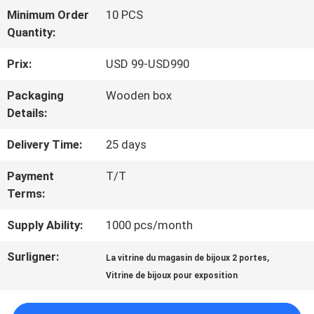
NOUS
Minimum Order
10 PCS
Quantity:
VISITE
Prix:
USD 99-USD990
D'USINE
Packaging
Wooden box
Details:
CONTRÔLE
Delivery Time:
25 days
DE
Payment
T/T
Terms:
QUALITÉ
Supply Ability:
1000 pcs/month
CONTACTEZ-
Surligner:
,
La vitrine du magasin de bijoux 2 portes
NOUS
Vitrine de bijoux pour exposition