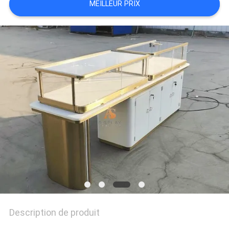
MEILLEUR PRIX
DEMANDEZ
UNE
CITATION
PLAN
DU
SITE
PRIVACY
POLICY
Description de produit